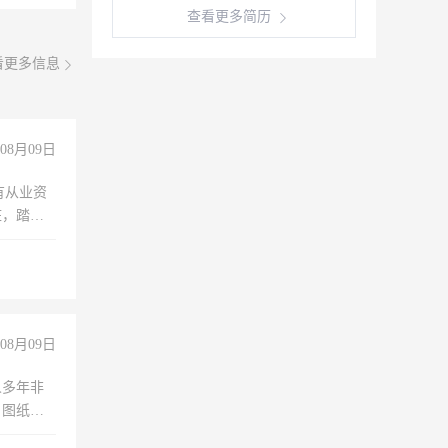
查看更多简历
看更多信息
08月09日
有从业资
脏，踏
不干
08月09日
人多年非
、图纸制
诚合作，