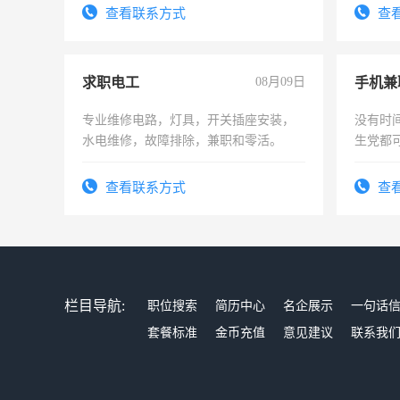
查看联系方式
查
求职电工
08月09日
手机兼
专业维修电路，灯具，开关插座安装，
没有时
水电维修，故障排除，兼职和零活。
生党都
间，一
勤快的
查看联系方式
查
栏目导航:
职位搜索
简历中心
名企展示
一句话
套餐标准
金币充值
意见建议
联系我