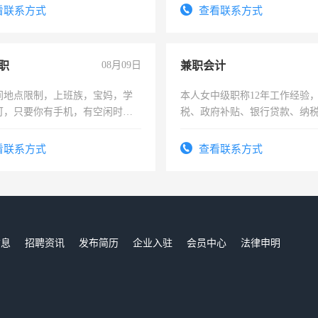
结识有识之士，共享未来。
看联系方式
查看联系方式
职
08月09日
兼职会计
间地点限制，上班族，宝妈，学
本人女中级职称12年工作经验
可，只要你有手机，有空闲时
税、政府补贴、银行贷款、纳
单一结，一天二三十不成问题，
为各类公司策划，设建新账，
四五十，每天挣零花钱没问题！
务，财务咨询等业务。欲求兼
看联系方式
查看联系方式
作
信息
招聘资讯
发布简历
企业入驻
会员中心
法律申明
们