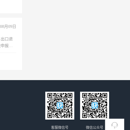
08月09日
，出口退
税申报、
理乱账业
职会计工
客服微信号
微信公众号