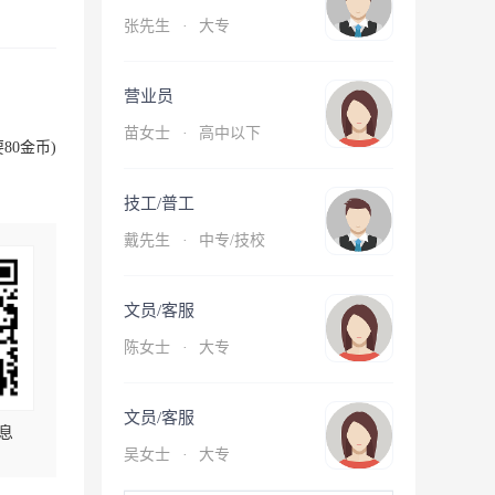
张先生
·
大专
营业员
苗女士
·
高中以下
80金币)
技工/普工
戴先生
·
中专/技校
文员/客服
陈女士
·
大专
文员/客服
息
吴女士
·
大专