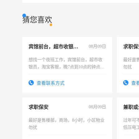
猜您喜欢
宾馆前台，超市收银员，淘宝客服
08月09日
求职保
想找一个夜班工作，宾馆前台，超市收
最好是
银员，淘宝客服，晚7点到10点的钟点
勿扰
工，麻烦看到的老板加我微信聊，手机
号同微信
查看联系方式
查
求职保安
08月09日
最好是售楼部，商场，8小时，小区物业
过年可
勿扰
低压电