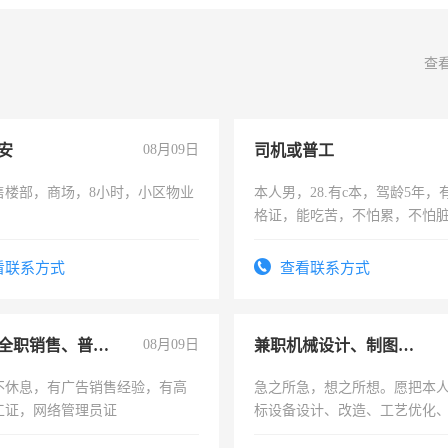
查
安
08月09日
司机或普工
售楼部，商场，8小时，小区物业
本人男，28.有c本，驾龄5年，
格证，能吃苦，不怕累，不怕
实，需求稳定工作一份，保险
看联系方式
查看联系方式
兼职或全职销售、普工、维修
08月09日
兼职机械设计、制图、设备改造
不休息，有广告销售经验，有高
急之所急，想之所想。愿把本
工证，网络管理员证
标设备设计、改造、工艺优化
作和分解的经验与您分享。 真