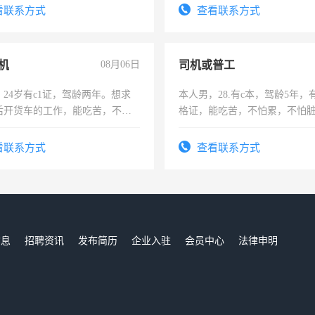
务咨询等业务。欲求兼职会计工
有高低压电工证和十几年工作
看联系方式
查看联系方式
机
08月06日
司机或普工
24岁有c1证，驾龄两年。想求
本人男，28.有c本，驾龄5年，
后开货车的工作，能吃苦，不怕
格证，能吃苦，不怕累，不怕
实，需求稳定工作一份，保险
看联系方式
查看联系方式
信息
招聘资讯
发布简历
企业入驻
会员中心
法律申明
们