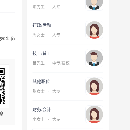
陈先生
·
大专
行政/后勤
周女士
·
大专
80金币)
技工/普工
吕先生
·
中专/技校
其他职位
张女士
·
大专
财务/会计
息
小女士
·
大专