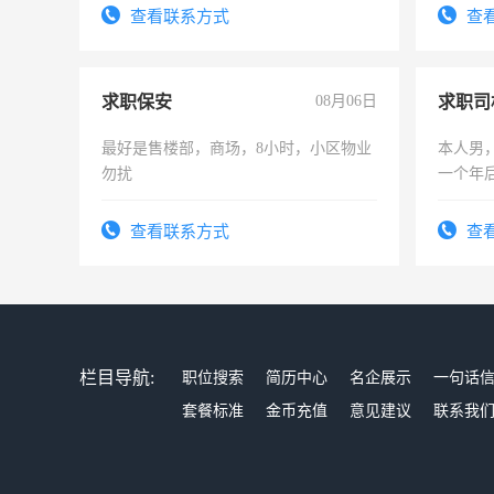
电话
务，财
查看联系方式
查
作
求职保安
08月06日
求职司
最好是售楼部，商场，8小时，小区物业
本人男，
勿扰
一个年
加班。
查看联系方式
查
栏目导航:
职位搜索
简历中心
名企展示
一句话
套餐标准
金币充值
意见建议
联系我