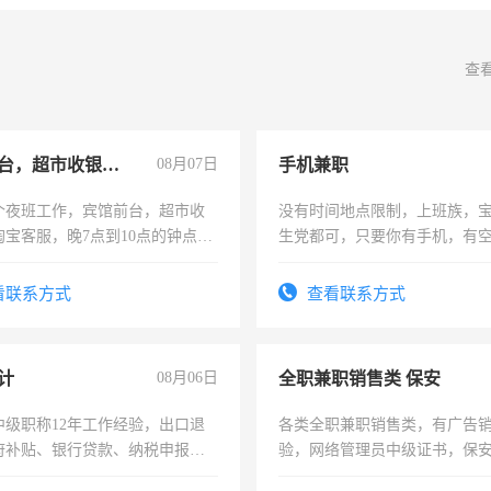
查
宾馆前台，超市收银员，淘宝客服
08月07日
手机兼职
个夜班工作，宾馆前台，超市收
没有时间地点限制，上班族，
淘宝客服，晚7点到10点的钟点
生党都可，只要你有手机，有
烦看到的老板加我微信聊，手机
间，一单一结，一天二三十不
信
勤快的四五十，每天挣零花钱
看联系方式
查看联系方式
计
08月06日
全职兼职销售类 保安
中级职称12年工作经验，出口退
各类全职兼职销售类，有广告
府补贴、银行贷款、纳税申报、
验，网络管理员中级证书，保
公司策划，设建新账，理乱账业
队长，形象岗或幼儿园保安，