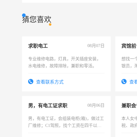
猜您喜欢
求职电工
08月07日
专业维修电路，灯具，开关插座安装，
想找一
水电维修，故障排除，兼职和零活。
银员，
工，麻
号同微
查看联系方式
查
男，有电工证求职
08月06日
兼职会
男，有电工证，会组装电柜(箱)，做过工
本人女
厂维修；C1驾照，找个工资在四千以
税、政
上，枣强县以外需要有住宿，保险勿扰
为各类