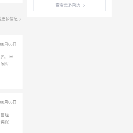
查看更多简历
看更多信息
08月06日
宝妈，学
空闲时
成问题，
没问题！
08月06日
销售经
安类保安
维修水电