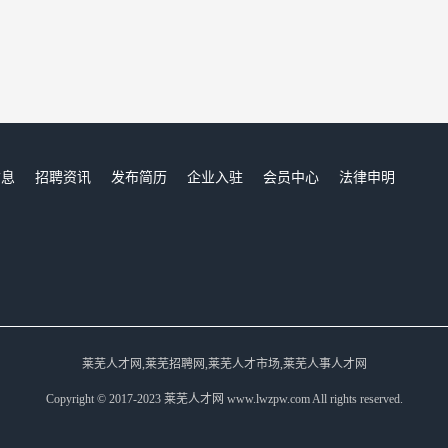
信息
招聘资讯
发布简历
企业入驻
会员中心
法律申明
们
莱芜人才网,莱芜招聘网,莱芜人才市场,莱芜人事人才网
Copyright © 2017-2023 莱芜人才网 www.lwzpw.com All rights reserved.